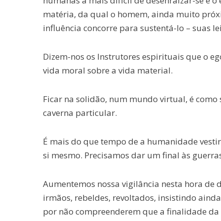
humanas a mais difícil de desenraizar-se é o 
matéria, da qual o homem, ainda muito próxi
influência concorre para sustentá-lo – suas le
Dizem-nos os Instrutores espirituais que o 
vida moral sobre a vida material.
Ficar na solidão, num mundo virtual, é como
caverna particular.
É mais do que tempo de a humanidade vestir
si mesmo. Precisamos dar um final às guerras
Aumentemos nossa vigilância nesta hora de d
irmãos, rebeldes, revoltados, insistindo ai
por não compreenderem que a finalidade da vi