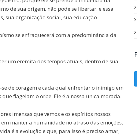
egoísmo, porque ele se prende à influência da
mo de sua origem, não pode se libertar, e essa
is, sua organização social, sua educação.
egoísmo se enfraquecerá com a predominância da
 ser um eremita dos tempos atuais, dentro de sua
-se de coragem e cada qual enfrentar o inimigo em
 que flagelam o orbe. Ele é a nossa única morada.
ores imensas que vemos e os espíritos nossos
nda em manter a humanidade no atraso das emoções,
da é a evolução e que, para isso é preciso amar,