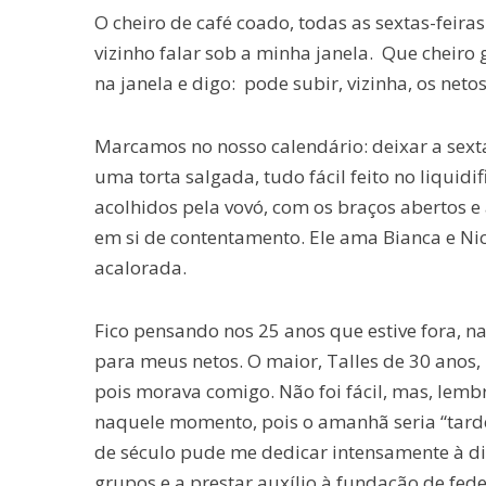
O cheiro de café coado, todas as sextas-feiras
vizinho falar sob a minha janela. Que cheiro 
na janela e digo: pode subir, vizinha, os neto
Marcamos no nosso calendário: deixar a sexta
uma torta salgada, tudo fácil feito no liquidi
acolhidos pela vovó, com os braços abertos e
em si de contentamento. Ele ama Bianca e Nicol
acalorada.
Fico pensando nos 25 anos que estive fora, 
para meus netos. O maior, Talles de 30 anos, 
pois morava comigo. Não foi fácil, mas, lemb
naquele momento, pois o amanhã seria “tar
de século pude me dedicar intensamente à d
grupos e a prestar auxílio à fundação de feder