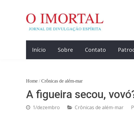
Início
Sobre
Contato
Patro
Home
/
Crônicas de além-mar
A figueira secou, vovó
1/dezembro
Crônicas de além-mar
P