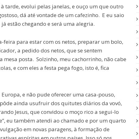
 à tarde, evolui pelas janelas, e ouço um que outro
gostoso, dá até vontade de um cafezinho. E eu saio
s já estão chegando e será uma alegria.
-feira para estar com os netos, preparar um bolo,
ficador, a pedido dos netos, que se sentem
 a mesa posta. Solzinho, meu cachorrinho, não cabe
as, e com eles a festa pega fogo, isto é, fica
na Europa, e não pude oferecer uma casa-pouso,
pôde ainda usufruir dos quitutes diários da vovó,
rando Jesus, que convidou o moço rico a segui-lo
de”, eu também atendi ao chamado e por um quarto
ivulgação em novas paragens, à formação de
ativas espíritas em outros países. Isso só nos