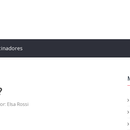
cinadores
?
or:
Elsa Rossi